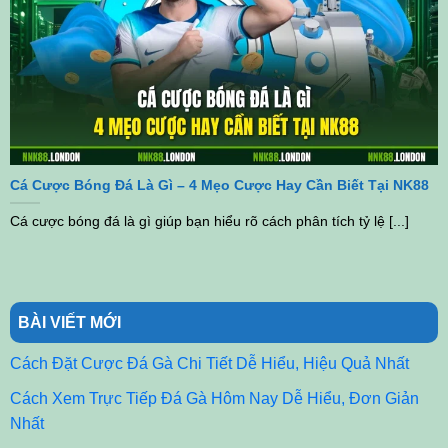
Thể thao NK88 -Thiên đường giải trí với 1000 vòng đấu mỗi
ngày
Các loại hình cá độ thể thao hấp dẫn nhất tại
Cá Cược Bóng Đá Là Gì – 4 Mẹo Cược Hay Cần Biết Tại NK88
hệ thống
Cá cược bóng đá là gì giúp bạn hiểu rõ cách phân tích tỷ lệ [...]
Hệ thống cung cấp đa dạng các mức cược từ nhỏ đến lớn
giúp người dùng dễ dàng lựa chọn bàn chơi phù hợp với
túi tiền cá nhân. Dưới đây là những cái tên đình đám nhất
mà bạn nên trải nghiệm để không bỏ lỡ cơ hội nhận quà
BÀI VIẾT MỚI
lớn từ hệ thống:
Cách Đặt Cược Đá Gà Chi Tiết Dễ Hiểu, Hiệu Quả Nhất
Những giải đấu bóng đá và sảnh cược ảo đa dạng
Cách Xem Trực Tiếp Đá Gà Hôm Nay Dễ Hiểu, Đơn Giản
Quy trình vận hành tại các sảnh cược luôn đảm bảo tính
Nhất
chuyên nghiệp và mang lại cảm giác phấn khích cho toàn