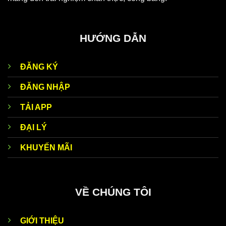
chiến kê này đạt khoảng 42% trong các phiên gần đây, cho
thấy yếu tố khó đoán khá cao. Điều này khiến gà tre trở
thành lựa chọn thú vị cho những ai thích nhịp trận nhanh,
HƯỚNG DẪN
biến hóa liên tục.
Giải đáp các thắc mắc phổ biến về đá gà
ĐĂNG KÝ
NK88
ĐĂNG NHẬP
Trong quá trình tham gia, nhiều hội viên thường đặt ra các
thắc mắc liên quan đến mức độ minh bạch, cơ chế vận
TẢI APP
hành của hệ thống. Những câu hỏi này chủ yếu xoay
ĐẠI LÝ
quanh cách cập nhật trận đấu, quy trình xử lý dữ liệu trong
từng phiên
KHUYẾN MÃI
Câu hỏi
Trả lời
Xem đá gà có mất phí không?
Hoàn toàn miễn phí truy cập
VỀ CHÚNG TÔI
Có hỗ trợ xem lại trận không?
Có, lưu lịch sử đầy đủ
Tỷ lệ cược cập nhật thế nào?
Cập nhật theo thời gian thực
GIỚI THIỆU