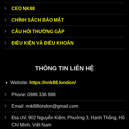
Có đảm bảo công bằng không?
Hệ thống kiểm duyệt minh bạch
CEO NK88
CHÍNH SÁCH BẢO MẬT
CÂU HỎI THƯỜNG GẶP
ĐIỀU KIỆN VÀ ĐIỀU KHOẢN
THÔNG TIN LIÊN HỆ
Giải đáp các thắc mắc giúp thành viên hiểu hơn
Website:
https://nnk88.london/
Phone: 0986 336 988
Tips chơi đá gà NK88 cực kỳ đơn giản
Để tham gia hiệu quả hơn trong các phiên đá gà NK88, hội
Email: nnk88london@gmail.com
viên cần nắm rõ một số mẹo cơ bản nhằm tối ưu khả năng
Địa chỉ: 902 Nguyễn Kiệm, Phường 3, Hạnh Thông, Hồ
phân tích, hạn chế rủi ro. Những kinh nghiệm dưới đây sẽ
Chí Minh, Việt Nam
giúp quá trình theo dõi, đưa ra quyết định trở nên chủ động