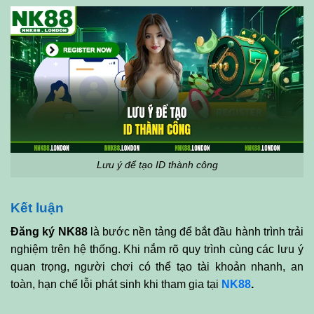
Lưu ý để tạo ID thành công
Kết luận
Đăng ký NK88
là bước nền tảng để bắt đầu hành trình trải
nghiệm trên hệ thống. Khi nắm rõ quy trình cùng các lưu ý
quan trọng, người chơi có thể tạo tài khoản nhanh, an
toàn, hạn chế lỗi phát sinh khi tham gia tại
NK88
.