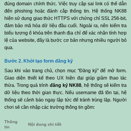
đúng domain chính thức. Việc truy cập sai link có thể dẫn
đến phishing hoặc đánh cắp thông tin. Hệ thống NK88
hiện sử dụng giao thức HTTPS với chứng chỉ SSL 256-bit,
đảm bảo mã hóa dữ liệu đầu cuối. Ngoài ra, nên kiểm tra
biểu tượng ổ khóa trên thanh địa chỉ để xác nhận tính hợp
lệ của website, đây là bước cơ bản nhưng nhiều người bỏ
qua.
Bước 2. Khởi tạo form đăng ký
Sau khi vào trang chủ, chọn mục “Đăng ký” để mở form.
Giao diện thiết kế theo UX hiện đại giúp giảm thao tác
thừa. Trong quá trình
đăng ký NK88
, hệ thống sẽ kiểm tra
dữ liệu theo thời gian thực. Nếu username đã tồn tại, hệ
thống sẽ cảnh báo ngay lập tức để tránh trùng lặp. Người
chơi sẽ cần nhập các trường thông tin gồm:
Thông
Nội dung chi tiết
tin