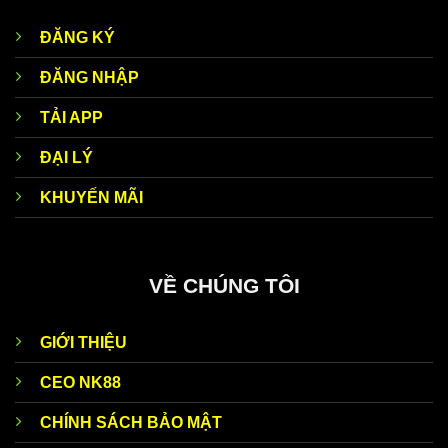
ĐĂNG KÝ
ĐĂNG NHẬP
TẢI APP
ĐẠI LÝ
KHUYẾN MÃI
VỀ CHÚNG TÔI
GIỚI THIỆU
CEO NK88
CHÍNH SÁCH BẢO MẬT