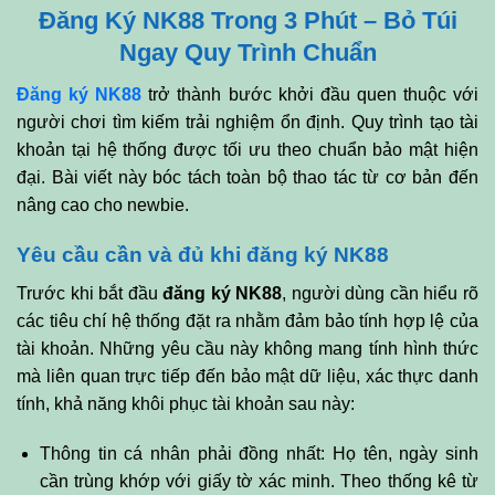
Đăng Ký NK88 Trong 3 Phút – Bỏ Túi
Ngay Quy Trình Chuẩn
Đăng ký NK88
trở thành bước khởi đầu quen thuộc với
người chơi tìm kiếm trải nghiệm ổn định. Quy trình tạo tài
khoản tại hệ thống
được tối ưu theo chuẩn bảo mật hiện
đại. Bài viết này bóc tách toàn bộ thao tác từ cơ bản đến
nâng cao cho newbie.
Yêu cầu cần và đủ khi đăng ký NK88
Trước khi bắt đầu
đăng ký NK88
, người dùng cần hiểu rõ
các tiêu chí hệ thống đặt ra nhằm đảm bảo tính hợp lệ của
tài khoản. Những yêu cầu này không mang tính hình thức
mà liên quan trực tiếp đến bảo mật dữ liệu, xác thực danh
tính, khả năng khôi phục tài khoản sau này:
Thông tin cá nhân phải đồng nhất: Họ tên, ngày sinh
cần trùng khớp với giấy tờ xác minh. Theo thống kê từ