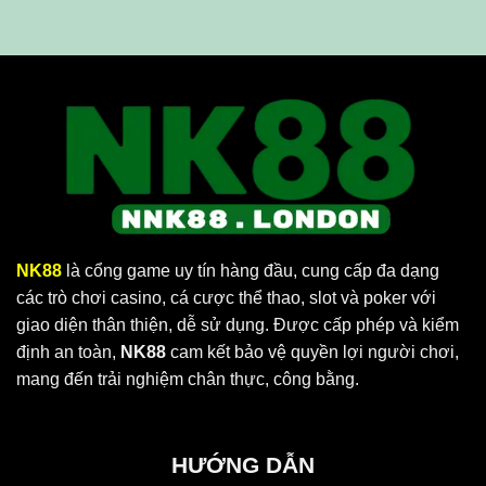
NK88
là cổng game uy tín hàng đầu, cung cấp đa dạng
các trò chơi casino, cá cược thể thao, slot và poker với
giao diện thân thiện, dễ sử dụng. Được cấp phép và kiểm
định an toàn,
NK88
cam kết bảo vệ quyền lợi người chơi,
mang đến trải nghiệm chân thực, công bằng.
HƯỚNG DẪN