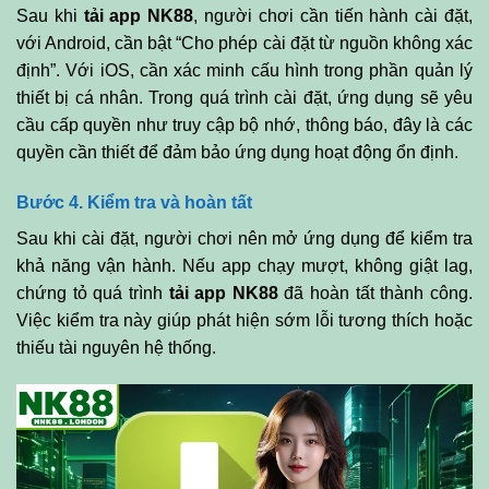
Sau khi
tải app NK88
, người chơi cần tiến hành cài đặt,
với Android, cần bật “Cho phép cài đặt từ nguồn không xác
định”. Với iOS, cần xác minh cấu hình trong phần quản lý
thiết bị cá nhân. Trong quá trình cài đặt, ứng dụng sẽ yêu
cầu cấp quyền như truy cập bộ nhớ, thông báo, đây là các
quyền cần thiết để đảm bảo ứng dụng hoạt động ổn định.
Bước 4. Kiểm tra và hoàn tất
Sau khi cài đặt, người chơi nên mở ứng dụng để kiểm tra
khả năng vận hành. Nếu app chạy mượt, không giật lag,
chứng tỏ quá trình
tải app NK88
đã hoàn tất thành công.
Việc kiểm tra này giúp phát hiện sớm lỗi tương thích hoặc
thiếu tài nguyên hệ thống.