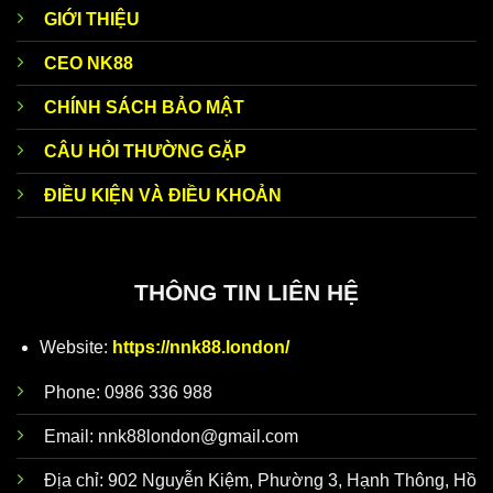
GIỚI THIỆU
CEO NK88
CHÍNH SÁCH BẢO MẬT
CÂU HỎI THƯỜNG GẶP
ĐIỀU KIỆN VÀ ĐIỀU KHOẢN
THÔNG TIN LIÊN HỆ
Website:
https://nnk88.london/
Phone: 0986 336 988
Email: nnk88london@gmail.com
Địa chỉ: 902 Nguyễn Kiệm, Phường 3, Hạnh Thông, Hồ