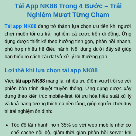
Tải App NK88 Trong 4 Bước – Trải
Nghiệm Mượt Từng Chạm
Tải app NK88
đang trở thành lựa chọn ưu tiên khi người
chơi muốn tối ưu trải nghiệm cá cược trên di động. Ứng
dụng được
thiết kế theo hướng tinh gọn, phản hồi nhanh,
phù hợp nhiều hệ điều hành. Nội dung dưới đây sẽ giúp
bạn hiểu rõ cách cài đặt và xử lý lỗi thường gặp.
Lợi thế khi lựa chọn tải app NK88
Việc
tải app NK88
mang lại nhiều ưu điểm vượt trội so với
phiên bản trình duyệt truyền thống. Ứng dụng được xây
dựng theo kiến trúc mobile-first, tối ưu hóa hiệu suất xử lý
và khả năng tương thích đa nền tảng, giúp người chơi duy
trì trải nghiệm ổn định:
Tốc độ tải nhanh hơn 35% so với web mobile nhờ cơ
chế cache nội bộ, giảm thời gian phản hồi server khi