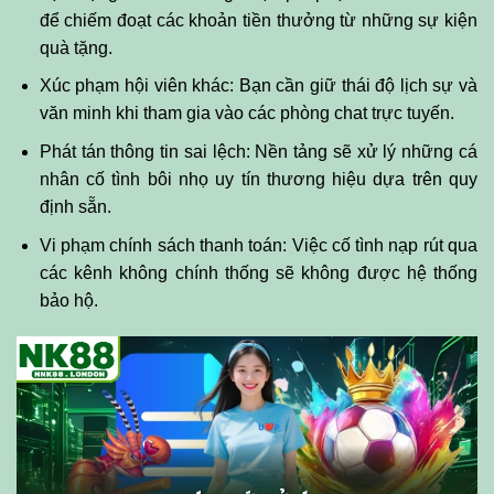
để chiếm đoạt các khoản tiền thưởng từ những sự kiện
quà tặng.
Xúc phạm hội viên khác: Bạn cần giữ thái độ lịch sự và
văn minh khi tham gia vào các phòng chat trực tuyến.
Phát tán thông tin sai lệch: Nền tảng sẽ xử lý những cá
nhân cố tình bôi nhọ uy tín thương hiệu dựa trên quy
định sẵn.
Vi phạm chính sách thanh toán: Việc cố tình nạp rút qua
các kênh không chính thống sẽ không được hệ thống
bảo hộ.