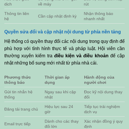
dịch
về máy
rút
Thông tin liên
Nhận thông báo
Cần cập nhật định kỳ
hệ
nhanh nhất
Quyền sửa đổi và cập nhật nội dung từ phía nền tảng
Hệ thống có quyền thay đổi các nội dung trong quy định để
phù hợp với tình hình thực tế và pháp luật. Hội viên cần
thường xuyên kiểm tra
điều kiện và điều khoản
để cập
nhật những bổ sung mới nhất từ phía nhà cái.
Phương thức
Thời gian áp
Hành động của
thông báo
dụng
người chơi
Gửi tin nhắn hệ
Ngay sau khi cập
Đọc kỹ nội dung thay
thống
nhật
đổi
Hiệu lực sau 24
Tiếp tục trải nghiệm
Đăng tải trang chủ
giờ
dịch vụ
Dành cho các thay
Xác nhận đồng ý quy
Email trực tiếp
đổi lớn
định