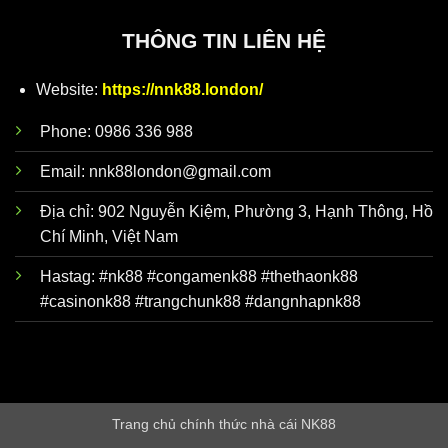
THÔNG TIN LIÊN HỆ
Website:
https://nnk88.london/
Phone: 0986 336 988
Email: nnk88london@gmail.com
Địa chỉ: 902 Nguyễn Kiệm, Phường 3, Hạnh Thông, Hồ
Chí Minh, Việt Nam
Hastag: #nk88 #congamenk88 #thethaonk88
#casinonk88 #trangchunk88 #dangnhapnk88
Trang chủ chính thức nhà cái NK88