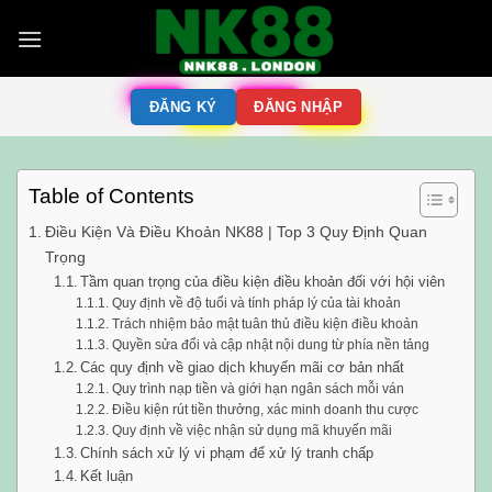
ĐĂNG KÝ
ĐĂNG NHẬP
Table of Contents
Điều Kiện Và Điều Khoản NK88 | Top 3 Quy Định Quan
Trọng
Tầm quan trọng của điều kiện điều khoản đối với hội viên
Quy định về độ tuổi và tính pháp lý của tài khoản
Trách nhiệm bảo mật tuân thủ điều kiện điều khoản
Quyền sửa đổi và cập nhật nội dung từ phía nền tảng
Các quy định về giao dịch khuyến mãi cơ bản nhất
Quy trình nạp tiền và giới hạn ngân sách mỗi ván
Điều kiện rút tiền thưởng, xác minh doanh thu cược
Quy định về việc nhận sử dụng mã khuyến mãi
Chính sách xử lý vi phạm để xử lý tranh chấp
Kết luận