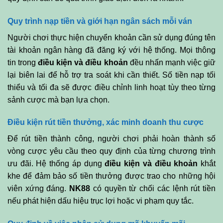
Quy trình nạp tiền và giới hạn ngân sách mỗi ván
Người chơi thực hiện chuyển khoản cần sử dụng đúng tên
tài khoản ngân hàng đã đăng ký với hệ thống. Mọi thông
tin trong
điều kiện và điều khoản
đều nhấn mạnh việc giữ
lại biên lai để hỗ trợ tra soát khi cần thiết. Số tiền nạp tối
thiểu và tối đa sẽ được điều chỉnh linh hoạt tùy theo từng
sảnh cược mà bạn lựa chọn.
Điều kiện rút tiền thưởng, xác minh doanh thu cược
Để rút tiền thành công, người chơi phải hoàn thành số
vòng cược yêu cầu theo quy định của từng chương trình
ưu đãi. Hệ thống áp dụng
điều kiện và điều khoản
khắt
khe để đảm bảo số tiền thưởng được trao cho những hội
viên xứng đáng.
NK88
có quyền từ chối các lệnh rút tiền
nếu phát hiện dấu hiệu trục lợi hoặc vi phạm quy tắc.