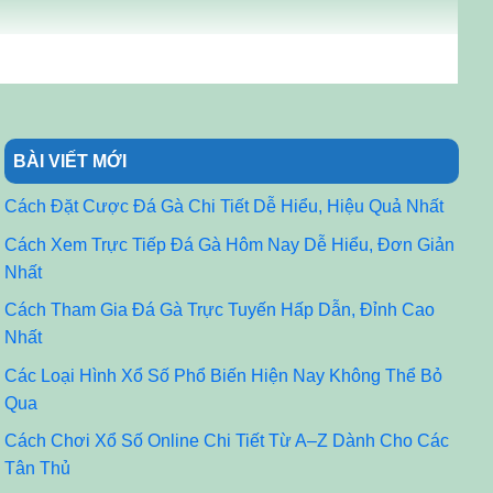
át chặt chẽ nhằm loại bỏ hoàn toàn các hành vi gian lận.
BÀI VIẾT MỚI
Cách Đặt Cược Đá Gà Chi Tiết Dễ Hiểu, Hiệu Quả Nhất
ạn luôn cảm thấy mới mẻ mỗi khi truy cập trải nghiệm. Dưới
Cách Xem Trực Tiếp Đá Gà Hôm Nay Dễ Hiểu, Đơn Giản
Nhất
Cách Tham Gia Đá Gà Trực Tuyến Hấp Dẫn, Đỉnh Cao
Tỷ lệ RTP trung bình
Nhất
96.5% – 97.2%
Các Loại Hình Xổ Số Phổ Biến Hiện Nay Không Thể Bỏ
96.8% – 97.5%
Qua
96.0% – 97.0%
Cách Chơi Xổ Số Online Chi Tiết Từ A–Z Dành Cho Các
Tân Thủ