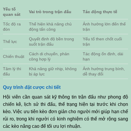
Yếu tố
Vai trò trong trận đấu
Tác động thực tế
quan sát
Tốc độ ra
Thể hiện khả năng chủ
Ảnh hưởng lớn đến thế
đòn
động tấn công
trận
Quyết định độ bền trong
Yếu tố then chốt cuối
Thể lực
suốt trận đấu
trận
Cách di chuyển, phản
Tác động ổn định, dài
Chiến thuật
công hợp lý
hạn
Tâm lý thi
Khả năng giữ nhịp, không
Ảnh hưởng trung bình,
đấu
bị áp lực
dễ thay đổi
Quy trình đặt cược chi tiết
Hội viên cần quan sát kỹ thông tin trận đấu như phong độ
chiến kê, lịch sử thi đấu, thể trạng hiện tại trước khi chọn
kèo. Việc ưu tiên kèo đơn giản cho người mới giúp hạn chế
rủi ro, trong khi người có kinh nghiệm có thể mở rộng sang
các kèo nâng cao để tối ưu lợi nhuận.