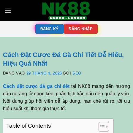
ĐĂNG KÝ
ĐĂNG NHẬP
Cách Đặt Cược Đá Gà Chi Tiết Dễ Hiểu,
Hiệu Quả Nhất
ĐĂNG VÀO
29 THÁNG 4, 2026
BỞI
SEO
Cách đặt cược đá gà chi tiết
tại NK88 mang đến hướng
dẫn rõ ràng từ chọn kèo, phân tích trận đấu đến quản lý vốn.
Nội dung giúp hội viên dễ áp dụng, hạn chế rủi ro, tối ưu
hiệu suất khi tham gia thực tế.
Table of Contents