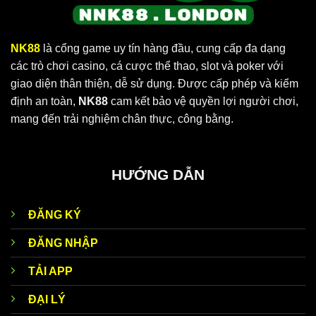
NK88
là cổng game uy tín hàng đầu, cung cấp đa dạng
các trò chơi casino, cá cược thể thao, slot và poker với
giao diện thân thiện, dễ sử dụng. Được cấp phép và kiểm
định an toàn,
NK88
cam kết bảo vệ quyền lợi người chơi,
mang đến trải nghiệm chân thực, công bằng.
HƯỚNG DẪN
ĐĂNG KÝ
ĐĂNG NHẬP
TẢI APP
ĐẠI LÝ