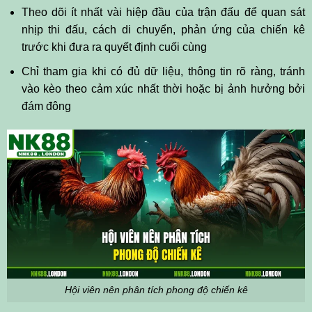
Theo dõi ít nhất vài hiệp đầu của trận đấu để quan sát
nhịp thi đấu, cách di chuyển, phản ứng của chiến kê
trước khi đưa ra quyết định cuối cùng
Chỉ tham gia khi có đủ dữ liệu, thông tin rõ ràng, tránh
vào kèo theo cảm xúc nhất thời hoặc bị ảnh hưởng bởi
đám đông
Hội viên nên phân tích phong độ chiến kê