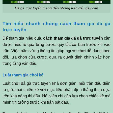
Đá gà trực tuyến mang đến những trận đấu gay cấn
Tìm hiểu nhanh chóng cách tham gia đá gà
trực tuyến
Để tham gia hiệu quả,
cách tham gia đá gà trực tuyến
cần
được hiểu rõ qua từng bước, quy tắc cơ bản trước khi vào
trận. Việc nắm vững thông tin giúp người chơi dễ dàng theo
dõi, lựa chọn cửa cược, đưa ra quyết định chính xác hơn
trong từng ván đấu.
Luật tham gia chọi kê
Luật chơi đá gà trực tuyến khá đơn giản, mỗi trận đấu diễn
ra giữa hai chiến kê với mục tiêu phân định thắng thua dựa
trên khả năng thi đấu. Hội viên chỉ cần lựa chọn chiến kê mà
mình tin tưởng trước khi trận bắt đầu.