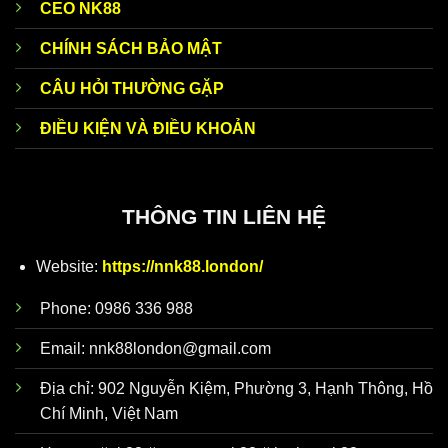
CEO NK88
CHÍNH SÁCH BẢO MẬT
CÂU HỎI THƯỜNG GẶP
ĐIỀU KIỆN VÀ ĐIỀU KHOẢN
THÔNG TIN LIÊN HỆ
Website:
https://nnk88.london/
Phone: 0986 336 988
Email: nnk88london@gmail.com
Địa chỉ: 902 Nguyễn Kiệm, Phường 3, Hạnh Thông, Hồ
Chí Minh, Việt Nam