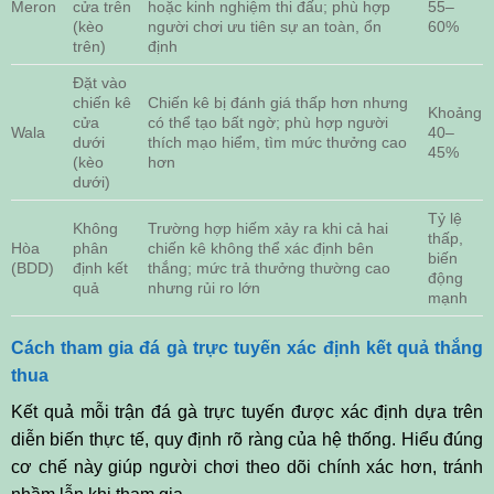
Meron
cửa trên
hoặc kinh nghiệm thi đấu; phù hợp
55–
(kèo
người chơi ưu tiên sự an toàn, ổn
60%
trên)
định
Đặt vào
chiến kê
Chiến kê bị đánh giá thấp hơn nhưng
Khoảng
cửa
có thể tạo bất ngờ; phù hợp người
Wala
40–
dưới
thích mạo hiểm, tìm mức thưởng cao
45%
(kèo
hơn
dưới)
Tỷ lệ
Không
Trường hợp hiếm xảy ra khi cả hai
thấp,
Hòa
phân
chiến kê không thể xác định bên
biến
(BDD)
định kết
thắng; mức trả thưởng thường cao
động
quả
nhưng rủi ro lớn
mạnh
Cách tham gia đá gà trực tuyến xác định kết quả thắng
thua
Kết quả mỗi trận đá gà trực tuyến được xác định dựa trên
diễn biến thực tế, quy định rõ ràng của hệ thống. Hiểu đúng
cơ chế này giúp người chơi theo dõi chính xác hơn, tránh