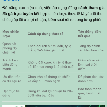
Để nâng cao hiệu quả, việc áp dụng đúng
cách tham gia
đá gà trực tuyến
kết hợp chiến lược thực tế là yếu tố then
chốt giúp tối ưu lợi nhuận, kiểm soát rủi ro trong từng phiên.
Mẹo chiến
Tác động đến
Cách áp dụng thực tế
lược
kết quả
Quan sát
Theo dõi lịch sử thi đấu, tỷ lệ
Tăng độ chính
phong độ
thắng 3–5 trận gần nhất
xác khi chọn cửa
chiến kê
Tránh kèo
Giảm rủi ro vào
Không đặt cược khi tỷ lệ thay
biến động
lệnh sai thời
đổi liên tục trong 1–2 phút cuối
mạnh
điểm
Ưu tiên trận
Chọn trận có thông tin chiến
Dễ phân tích, dự
có dữ liệu rõ
kê đầy đủ, minh bạch
đoán hơn
Bảo toàn thành
Đặt mục tiêu
Dừng khi đạt lợi nhuận từ 20–
quả, tránh mất
dừng
30% vốn ban đầu
lãi