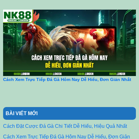
Cách Xem Trực Tiếp Đá Gà Hôm Nay Dễ Hiểu, Đơn Giản Nhất
BÀI VIẾT MỚI
Cách Đặt Cược Đá Gà Chi Tiết Dễ Hiểu, Hiệu Quả Nhất
Cách Xem Trực Tiếp Đá Gà Hôm Nay Dễ Hiểu, Đơn Giản