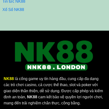
Tin tức NK88
Xổ Số NK88
NK88
là cổng game uy tín hàng đầu, cung cấp đa dạng
các trò chơi casino, cá cược thể thao, slot và poker với
giao diện thân thiện, dễ sử dụng. Được cấp phép và kiểm
định an toàn,
NK88
cam kết bảo vệ quyền lợi người chơi,
mang đến trải nghiệm chân thực, công bằng.