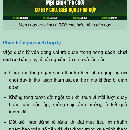
Mẹo chọn trò chơi có RTP cao, biến động phù hợp
Phân bổ ngân sách hợp lý
Việc quản lý vốn đóng vai trò quan trọng trong
cách chơi
slot cơ bản,
duy trì trải nghiệm ổn định và lâu dài.
Chia nhỏ tổng ngân sách thành nhiều phần giúp người
chơi duy trì thời gian tham gia dài hơn mà không bị gián
đoạn.
Không tăng cược đột ngột sau khi thua vì mỗi lượt quay
hoàn toàn độc lập, không chịu ảnh hưởng từ kết quả
trước đó.
Đặt giới hạn dừng rõ ràng khi đạt mục tiêu lợi nhuận
nhằm bảo toàn số tiền đã đạt được trong quá trình tham