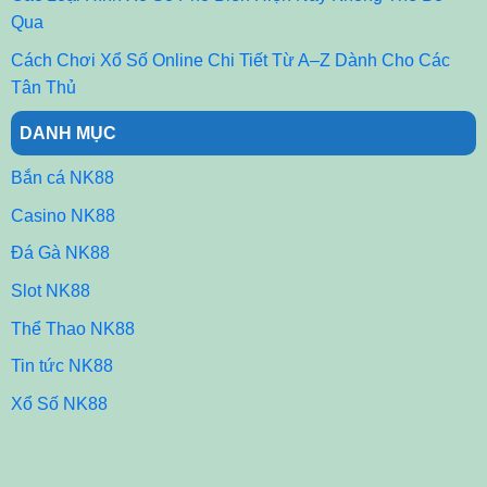
Qua
Cách Chơi Xổ Số Online Chi Tiết Từ A–Z Dành Cho Các
Tân Thủ
DANH MỤC
Bắn cá NK88
Casino NK88
Đá Gà NK88
Slot NK88
Thể Thao NK88
Tin tức NK88
Xổ Số NK88