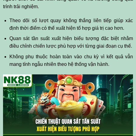
trình trải nghiệm.
Theo dõi số lượt quay không thắng liên tiếp giúp xác
định thời điểm có thể xuất hiện tổ hợp giá trị cao hơn.
Quan sát tần suất xuất hiện biểu tượng đặc biệt nhằm
điều chỉnh chiến lược phù hợp với từng giai đoạn cụ thể.
Không phụ thuộc hoàn toàn vào chu kỳ vì kết quả vẫn
mang tính ngẫu nhiên theo hệ thống vận hành.