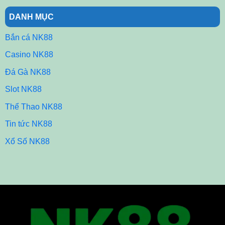
DANH MỤC
Bắn cá NK88
Casino NK88
Đá Gà NK88
Slot NK88
Thể Thao NK88
Tin tức NK88
Xổ Số NK88