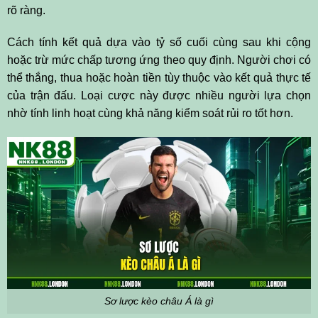
rõ ràng.
Cách tính kết quả dựa vào tỷ số cuối cùng sau khi cộng
hoặc trừ mức chấp tương ứng theo quy định. Người chơi có
thể thắng, thua hoặc hoàn tiền tùy thuộc vào kết quả thực tế
của trận đấu. Loại cược này được nhiều người lựa chọn
nhờ tính linh hoạt cùng khả năng kiểm soát rủi ro tốt hơn.
Sơ lược kèo châu Á là gì