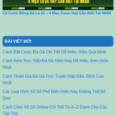
Cá Cược Bóng Đá Là Gì – 4 Mẹo Cược Hay Cần Biết Tại NK88
BÀI VIẾT MỚI
Cách Đặt Cược Đá Gà Chi Tiết Dễ Hiểu, Hiệu Quả Nhất
Cách Xem Trực Tiếp Đá Gà Hôm Nay Dễ Hiểu, Đơn Giản
Nhất
Cách Tham Gia Đá Gà Trực Tuyến Hấp Dẫn, Đỉnh Cao
Nhất
Các Loại Hình Xổ Số Phổ Biến Hiện Nay Không Thể Bỏ
Qua
Cách Chơi Xổ Số Online Chi Tiết Từ A–Z Dành Cho Các
Tân Thủ