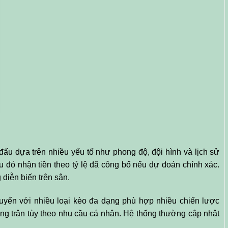
đấu dựa trên nhiều yếu tố như phong độ, đội hình và lịch sử
u đó nhận tiền theo tỷ lệ đã công bố nếu dự đoán chính xác.
 diễn biến trên sân.
 tuyến với nhiều loại kèo đa dạng phù hợp nhiều chiến lược
ong trận tùy theo nhu cầu cá nhân. Hệ thống thường cập nhật