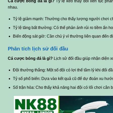
Cá cược bóng đá là gì?
Tỷ lệ kèo thay đổi liên tục ph
nhau.
Tỷ lệ giảm mạnh: Thường cho thấy lượng người chơi ch
Tỷ lệ tăng bất thường: Có thể phản ánh rủi ro tiềm ẩn ho
Biến động sát giờ: Cần chú ý vì thường liên quan đến độ
Phân tích lịch sử đối đầu
Cá cược bóng đá là gì?
Lịch sử đối đầu giúp nhận diện x
Đội thường thắng: Một số đội có lợi thế tâm lý khi đối đ
Tỷ số phổ biến: Dựa vào kết quả cũ để dự đoán xu hướng
Số trận hòa: Cho thấy khả năng hai đội có lối chơi cân 