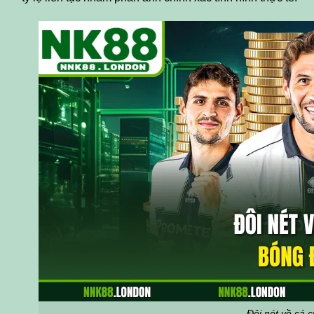
Đôi nét về cá 