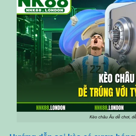
Kèo châu Âu dễ chơi, dễ