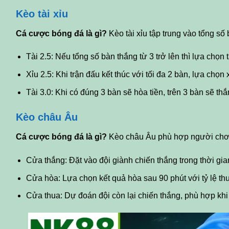
Kèo tài xỉu
Cá cược bóng đá là gì?
Kèo tài xỉu tập trung vào tổng số
Tài 2.5: Nếu tổng số bàn thắng từ 3 trở lên thì lựa chọn t
Xỉu 2.5: Khi trận đấu kết thúc với tối đa 2 bàn, lựa chọ
Tài 3.0: Khi có đúng 3 bàn sẽ hòa tiền, trên 3 bàn sẽ th
Kèo châu Âu
Cá cược bóng đá là gì?
Kèo châu Âu phù hợp người chơi
Cửa thắng: Đặt vào đội giành chiến thắng trong thời gia
Cửa hòa: Lựa chọn kết quả hòa sau 90 phút với tỷ lệ t
Cửa thua: Dự đoán đội còn lại chiến thắng, phù hợp khi